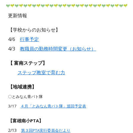
更新情報
【学校からのお知らせ】
4/6
行事予定
4/3
教職員の勤務時間変更（お知らせ）
【
富南ステップ】
ステップ教室で育む力
【地域連携
】
〇とみなん青パト隊
3/17
４月「とみなん青パト隊」巡回予定表
【富雄南小PTA】
2/13
第３回PTA実行委員会だより