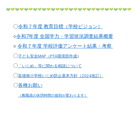
〇
令和７年度 教育目標（学校ビジョン）
○
令和7年度 全国学力・学習状況調査結果概要
○
令和
７
年度 学校評価アンケート結果・考察
〇
子ども安全MAP（PTA環境部作成
）
〇
「いじめ」等に関わる相談について
〇
富雄南小学校いじめ防止基本方針（2024改訂）
〇
各種お願い
（教職員の休憩時間の規則が変わります）